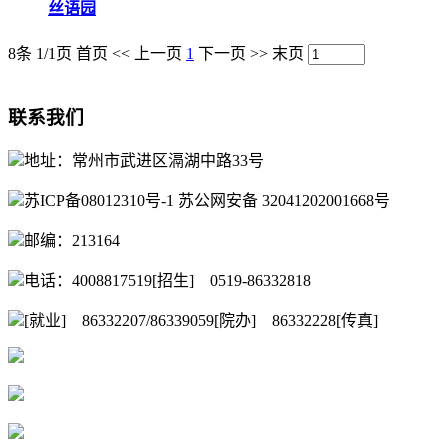
丝语园
8条 1/1页
首页
<<
上一页
1
下一页
>>
末页
联系我们
地址：常州市武进区滆湖中路33号
苏ICP备08012310号-1 苏公网安备 32041202001668号
邮编：213164
电话：4008817519[招生] 0519-86332818
[就业] 86332207/86339059[院办] 86332228[传真]