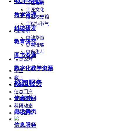
教学科研
工程相册
工匠文化
教学管理
线上校史馆
工程24节气
科技研发
e思领航
思韵华章
教育研究
思澜璀璨
思光集萃
图书资源
信息公开
数字化教学资源
学生
教工
校园服务
校友
信息门户
作息时间
访客预约
科研动态
电话黄页
网站首页
信息服务