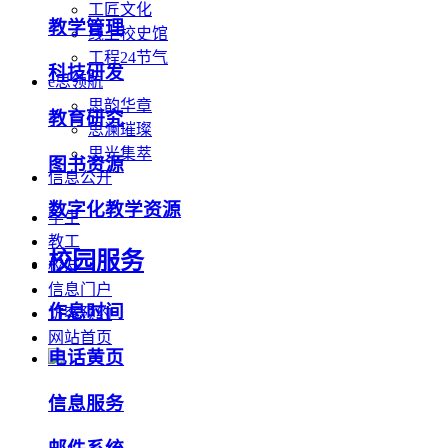
工匠文化
教学管理
线上校史馆
工程24节气
科技研发
e思领航
思韵华章
教育研究
思澜璀璨
思光集萃
图书资源
信息公开
数字化教学资源
学生
教工
校园服务
校友
信息门户
作息时间
访客预约
网站首页
电话黄页
信息服务