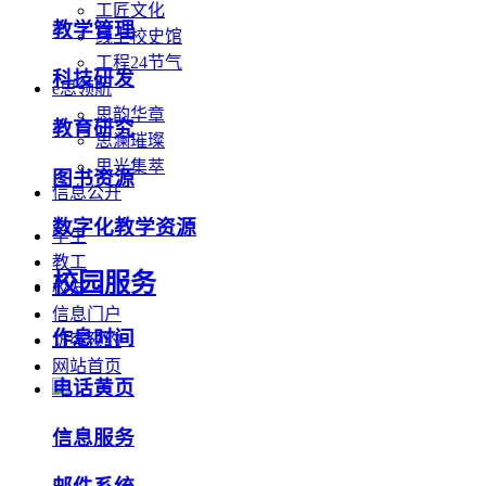
工匠文化
教学管理
线上校史馆
工程24节气
科技研发
e思领航
思韵华章
教育研究
思澜璀璨
思光集萃
图书资源
信息公开
数字化教学资源
学生
教工
校园服务
校友
信息门户
作息时间
访客预约
网站首页
电话黄页
信息服务