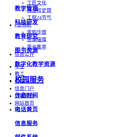
工匠文化
教学管理
线上校史馆
工程24节气
科技研发
e思领航
思韵华章
教育研究
思澜璀璨
思光集萃
图书资源
信息公开
数字化教学资源
学生
教工
校园服务
校友
信息门户
作息时间
访客预约
网站首页
电话黄页
信息服务