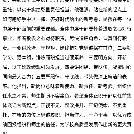
贺，并勉励全体中层正职干部要珍惜学校党委的信任和师生的
重托，以实干实绩彰显责任担当。他强调，站在新的起点上，
如何跑好手中这一棒、答好时代给出的新考卷，是摆在每一位
中层干部面前的重要课题。全体中层干部要怀着进取之心对待
事业，怀着敬畏之心对待职责，尽快适应角色，认真履行职
责。一要讲政治、守规矩，始终把对党忠诚摆在首位；二要勤
学习、强本领，锤炼履职担当过硬素养；三要明方向、开新
局，以正确政绩观引领发展；四要讲团结、带队伍，凝聚同心
同向最大合力；五要严纪律、守底线，带头做清正廉洁的表
率。他指出，新岗位意味着新使命、新责任、新考验。组织信
任来之不易，师生期盼不容辜负。希望全体正职干部以任前集
体谈话为新起点，正视不足、整改提升、牢记使命、不负重
托，在新的岗位上忠诚履职、担当作为、干净干事，以优异成
绩回报组织和师生的信任，为学校高质量发展作出新的更大贡